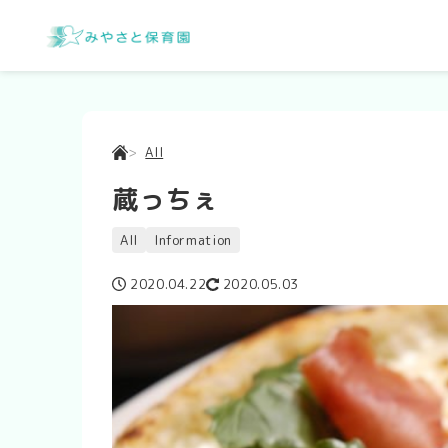
All
蔵っちぇ
All
Information
2020.04.22
2020.05.03